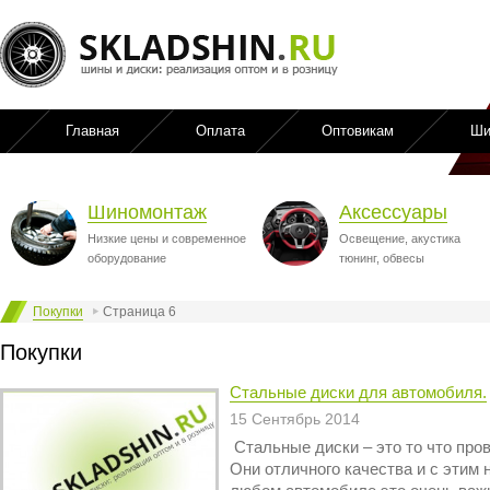
Главная
Оплата
Оптовикам
Ши
Шиномонтаж
Аксессуары
Низкие цены и современное
Освещение, акустика
оборудование
тюнинг, обвесы
Покупки
Страница 6
Покупки
Стальные диски для автомобиля.
15 Сентябрь 2014
Стальные диски – это то что пров
Они отличного качества и с этим 