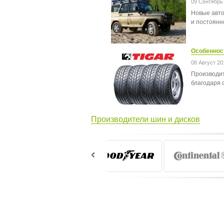
09 Сентябрь
Новые авто
и постоянн
Особеннос
08 Август 20
Производит
благодаря 
Производители шин и дисков