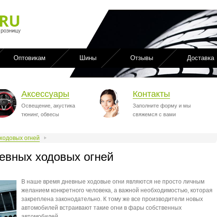
Оптовикам
Шины
Отзывы
Доставка
Аксессуары
Контакты
Освещение, акустика
Заполните форму и мы
тюнинг, обвесы
свяжемся с вами
 ходовых огней
невных ходовых огней
В наше время дневные ходовые огни являются не просто личным
желанием конкретного человека, а важной необходимостью, которая
закреплена законодательно. К тому же все производители новых
автомобилей встраивают такие огни в фары собственных
автомобилей.