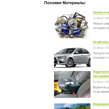
Похожие Материалы:
Запчасти в
27 Август 20
Любые совр
ситуации б
Особенност
13 Август 20
Процесс по
получает с
Подлокотн
пассажиро
01 Август 20
Водитель д
то же врем
Внедорожни