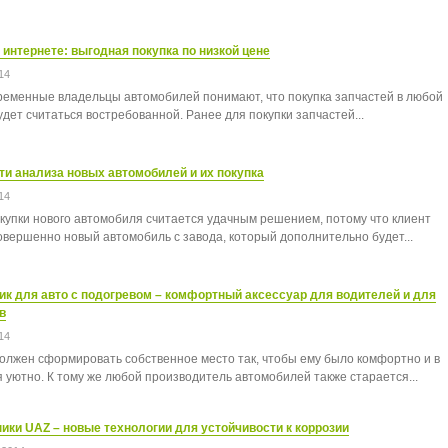
 интернете: выгодная покупка по низкой цене
14
еменные владельцы автомобилей понимают, что покупка запчастей в любой
удет считаться востребованной. Ранее для покупки запчастей...
и анализа новых автомобилей и их покупка
14
купки нового автомобиля считается удачным решением, потому что клиент
овершенно новый автомобиль с завода, который дополнительно будет...
ик для авто с подогревом – комфортный аксессуар для водителей и для
в
14
олжен сформировать собственное место так, чтобы ему было комфортно и в
я уютно. К тому же любой производитель автомобилей также старается...
ки UAZ – новые технологии для устойчивости к коррозии