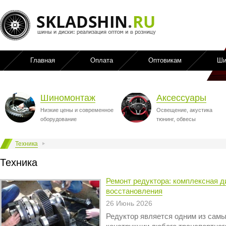
Главная
Оплата
Оптовикам
Ши
Шиномонтаж
Аксессуары
Низкие цены и современное
Освещение, акустика
оборудование
тюнинг, обвесы
Техника
Техника
Ремонт редуктора: комплексная д
восстановления
26 Июнь 2026
Редуктор является одним из самы