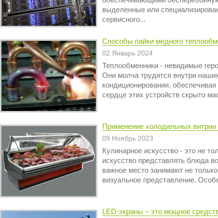
обеспечивающими бесперебойную
выделенные или специализирова
сервисного...
Способы пайки медного теплообм
02 Январь 2024
Теплообменники - невидимые гер
Они молча трудятся внутри наших
кондиционирования, обеспечивая
сердце этих устройств скрыто мас
Применение холодильных витрин
09 Ноябрь 2023
Кулинарное искусство - это не тол
искусство представлять блюда во
важное место занимают не только 
визуальное представление. Особен
LED-экраны – это мощное средст