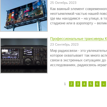
25 Октябрь 2023
Как важный элемент современног
неотъемлемой частью нашей повсе
где мы находимся – на улице, в т
стадионе или в аэропорту – велик
Профессиональные трансиверы К
23 Сентябрь 2023
Мир радиосвязи - это увлекатель
которое охватывает так много ас
связи в экстренных ситуациях д
исследованиях, радиосвязь играет
1
2
3
4
5
6
»