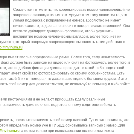
Сразу стоит отметить, что корректировать номер нанонаклейкой не
запрещено законодательством. Аргументом тому является то, что
любая подкраска с исправлением номера абсолютно не имеет
ничего схожего, ведь она не вносит в номер никаких изменений. Она
всего-то дублирует данную информацию, чтобы улучшить
восприятие номера человеческим взглядом. Более того, нет ни
 документа, который напрямую запрещающего выполнять такие действия с
p://invinum.ru
.
ера имеет вполне определенные рамки. Более того, саму нечитаемость
факт должен быть записан на видео или снят на фотокамеру. Более того, в
том, что подобная фиксация должна проходить с какой-либо подсветкой.
ппарат имеет свойство фотографировать со своими особенностями. Есть
т такой блик от номера, что даже и авто видно с большим трудом. И это
вать свой номер для доказательства, не используйте вспышку и выбирайте
семи инструкциями и не желают приобщать к делу различные
ет возможность даже не очень подготовленному водителю избежать
решить, насколько заклеивать свой номер пленкой. Тут стоит понимать, что
отом определить номер уже в ГИБДД, основываясь записью с камер. Для
://invinum.ru
, а потом только при использовании полного комплекта