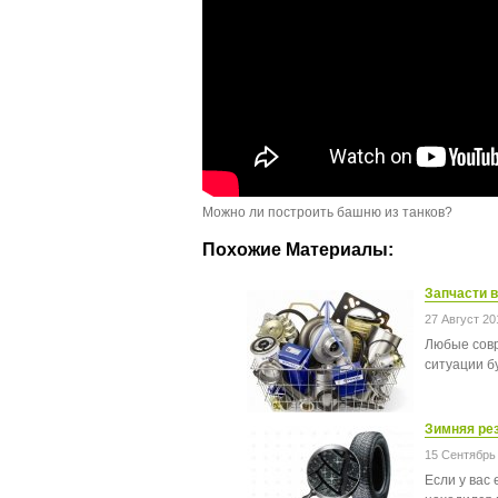
Можно ли построить башню из танков?
Похожие Материалы:
Запчасти в
27 Август 20
Любые совр
ситуации б
Зимняя рез
15 Сентябрь
Если у вас 