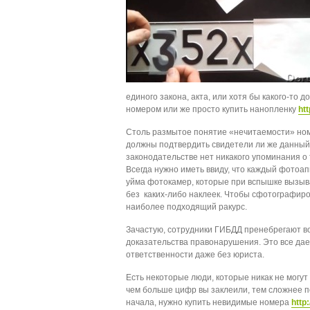
единого закона, акта, или хотя бы какого-то
номером или же просто купить нанопленку
htt
Столь размытое понятие «нечитаемости» ном
должны подтвердить свидетели ли же данный 
законодательстве нет никакого упоминания о 
Всегда нужно иметь ввиду, что каждый фотоа
уйма фотокамер, которые при вспышке вызываю
без каких-либо наклеек. Чтобы сфотографиро
наиболее подходящий ракурс.
Зачастую, сотрудники ГИБДД пренебрегают в
доказательства правонарушения. Это все да
ответственности даже без юриста.
Есть некоторые люди, которые никак не могут 
чем больше цифр вы заклеили, тем сложнее п
начала, нужно купить невидимые номера
http