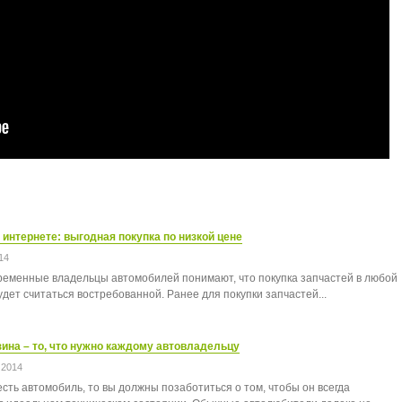
 интернете: выгодная покупка по низкой цене
14
еменные владельцы автомобилей понимают, что покупка запчастей в любой
удет считаться востребованной. Ранее для покупки запчастей...
ина – то, что нужно каждому автовладельцу
 2014
есть автомобиль, то вы должны позаботиться о том, чтобы он всегда