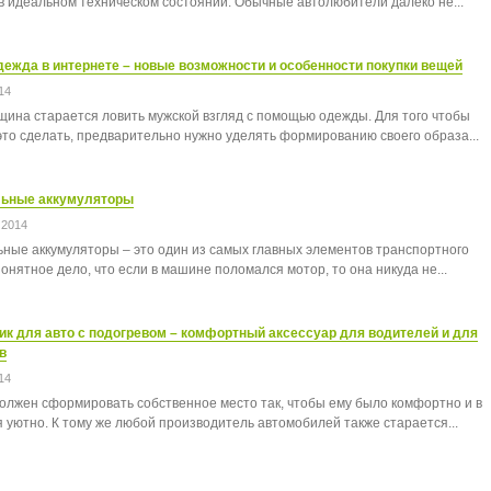
в идеальном техническом состоянии. Обычные автолюбители далеко не...
ежда в интернете – новые возможности и особенности покупки вещей
14
ина старается ловить мужской взгляд с помощью одежды. Для того чтобы
это сделать, предварительно нужно уделять формированию своего образа...
ьные аккумуляторы
 2014
ные аккумуляторы – это один из самых главных элементов транспортного
онятное дело, что если в машине поломался мотор, то она никуда не...
ик для авто с подогревом – комфортный аксессуар для водителей и для
в
14
олжен сформировать собственное место так, чтобы ему было комфортно и в
я уютно. К тому же любой производитель автомобилей также старается...