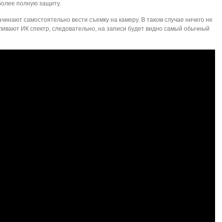
более полную защиту.
ачинают самостоятельно вести съемку на камеру. В таком случае ничего не
ливают ИК спектр, следовательно, на записи будет видно самый обычный