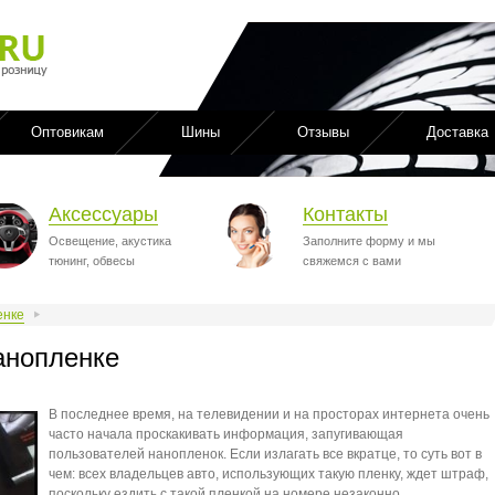
Оптовикам
Шины
Отзывы
Доставка
Аксессуары
Контакты
Освещение, акустика
Заполните форму и мы
тюнинг, обвесы
свяжемся с вами
енке
анопленке
В последнее время, на телевидении и на просторах интернета очень
часто начала проскакивать информация, запугивающая
пользователей нанопленок. Если излагать все вкратце, то суть вот в
чем: всех владельцев авто, использующих такую пленку, ждет штраф,
поскольку ездить с такой пленкой на номере незаконно.