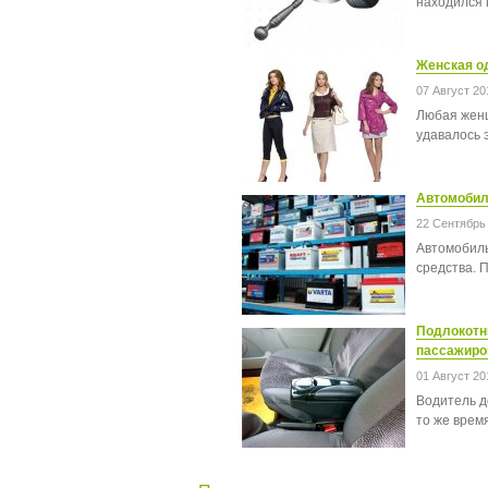
находился 
Женская од
07 Август 20
Любая женщ
удавалось 
Автомобил
22 Сентябрь
Автомобиль
средства. П
Подлокотн
пассажиро
01 Август 20
Водитель д
то же врем