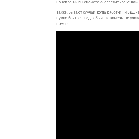
нанопленки вы сможете обеспечить себе наи
Также, бывают случаи, когда работки ГИБДД н
нужно бояться, ведь обычные камеры не улав
номер.