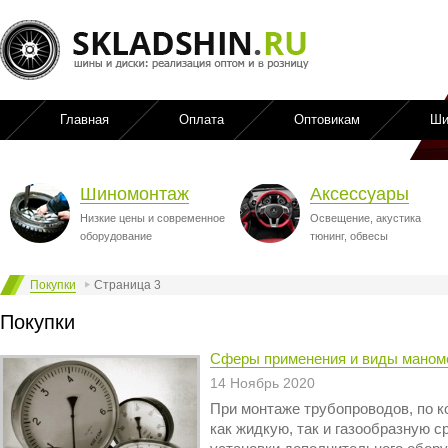
Главная
Оплата
Оптовикам
Ши
Шиномонтаж
Аксессуары
Низкие цены и современное
Освещение, акустика
оборудование
тюнинг, обвесы
Покупки
Страница 3
Покупки
Сферы применения и виды маном
14 Ноябрь 2020
При монтаже трубопроводов, по 
как жидкую, так и газообразную с