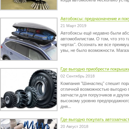
когда автомобиль несколько устар
Автобоксы: предназначение и пок
21 Март 2019
Автобоксы ещё недавно были абс
автомобилистам. О том, что это т
чертах". Осознать же все преимущ
увы, не было возможности. Магази
Где выгодно приобрести покрышк
02 Сентябрь 2018
Компания "Шинаспец" спешит пор
отличной возможностью выгодно 
запчасти для погрузчиков и друг
высокому уровню предпродажного
дня...
Где выгодно покупать автозапчас
20 Август 2018