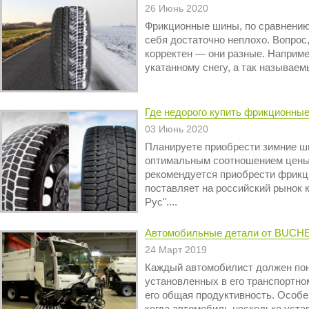
26 Июнь 2020
Фрикционные шины, по сравнению
себя достаточно неплохо. Вопрос
корректен — они разные. Наприме
укатанному снегу, а так называем
Где недорого купить фрикционные
03 Июнь 2020
Планируете приобрести зимние ш
оптимальным соотношением цены 
рекомендуется приобрести фрикц
поставляет на российский рынок 
Рус"....
Автомобильные детали от BUCHE
24 Март 2019
Каждый автомобилист должен пони
установленных в его транспортно
его общая продуктивность. Особен