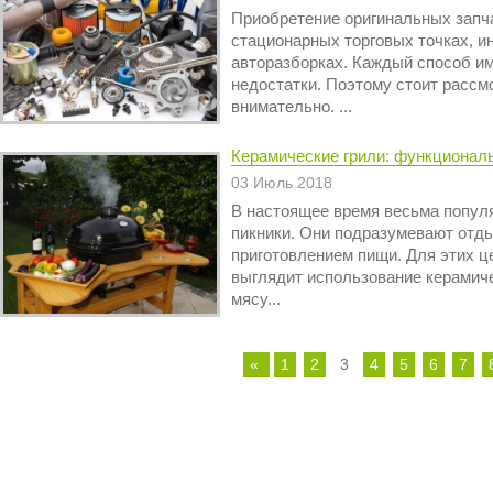
Приобретение оригинальных запч
стационарных торговых точках, и
авторазборках. Каждый способ и
недостатки. Поэтому стоит рассм
внимательно. ...
Керамические грили: функционал
03 Июль 2018
В настоящее время весьма попул
пикники. Они подразумевают отд
приготовлением пищи. Для этих 
выглядит использование керамиче
мясу...
«
1
2
3
4
5
6
7