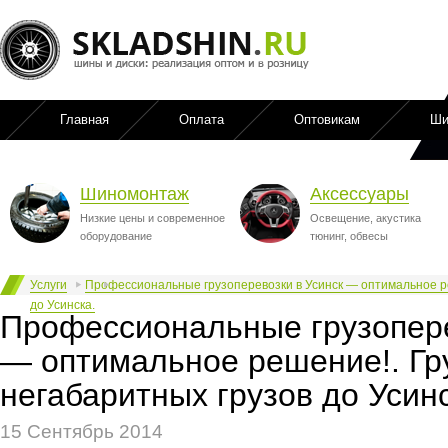
Главная
Оплата
Оптовикам
Ши
Шиномонтаж
Аксессуары
Низкие цены и современное
Освещение, акустика
оборудование
тюнинг, обвесы
Услуги
Профессиональные грузоперевозки в Усинск — оптимальное ре
до Усинска.
Профессиональные грузопере
— оптимальное решение!. Гр
негабаритных грузов до Усинс
15 Сентябрь 2014