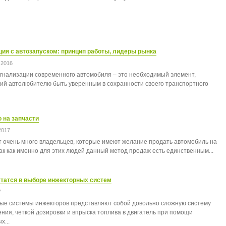
ия с автозапуском: принцип работы, лидеры рынка
 2016
гнализации современного автомобиля – это необходимый элемент,
й автолюбителю быть уверенным в сохранности своего транспортного
 на запчасти
2017
 очень много владельцев, которые имеют желание продать автомобиль на
так как именно для этих людей данный метод продаж есть единственным...
утатся в выборе инжекторных систем
7
е системы инжекторов представляют собой довольно сложную систему
ния, четкой дозировки и впрыска топлива в двигатель при помощи
х...