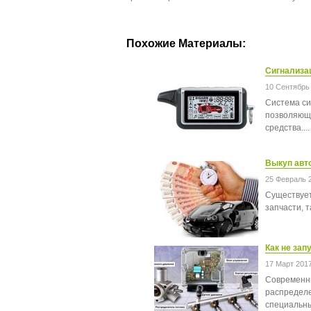
Похожие Материалы:
Сигнализац
10 Сентябрь
Система си
позволяющи
средства....
Выкуп авто
25 Февраль 
Существует
запчасти, 
Как не зап
17 Март 201
Современны
распределе
специальны