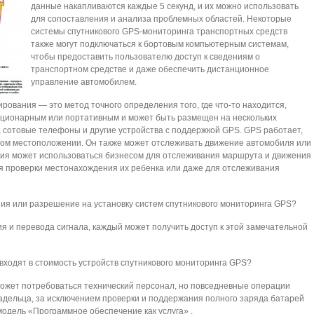
данные накапливаются каждые 5 секунд, и их можно использовать
для сопоставления и анализа проблемных областей. Некоторые
системы спутникового GPS-мониторинга транспортных средств
также могут подключаться к бортовым компьютерным системам,
чтобы предоставить пользователю доступ к сведениям о
транспортном средстве и даже обеспечить дистанционное
управление автомобилем.
ования — это метод точного определения того, где что-то находится,
ационарным или портативным и может быть размещен на нескольких
, сотовые телефоны и другие устройства с поддержкой GPS. GPS работает,
ом местоположении. Он также может отслеживать движение автомобиля или
ения может использоваться бизнесом для отслеживания маршрута и движения
для проверки местонахождения их ребенка или даже для отслеживания
ия или разрешение на установку систем спутникового мониторинга GPS?
ния и перевода сигнала, каждый может получить доступ к этой замечательной
 входят в стоимость устройств спутникового мониторинга GPS?
может потребоваться технический персонал, но повседневные операции
адельца, за исключением проверки и поддержания полного заряда батарей
модель «Программное обеспечение как услуга» .