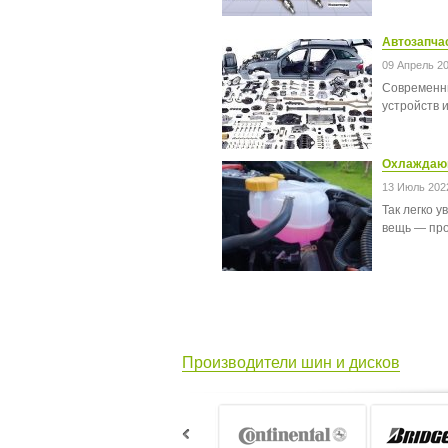
Автозапчас
09 Апрель 2
Современны
устройств 
Охлаждающ
13 Июль 202
Так легко 
вещь — про
Производители шин и дисков