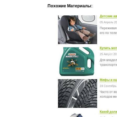
Похожие Материалы:
Детские ав
05 Апрель 2
Переживая 
его по тел
Купить мот
25 Август 20
Для владел
транспортно
Мифы и ош
24 Сентябрь
Часто от в
холодов мен
Какой дол