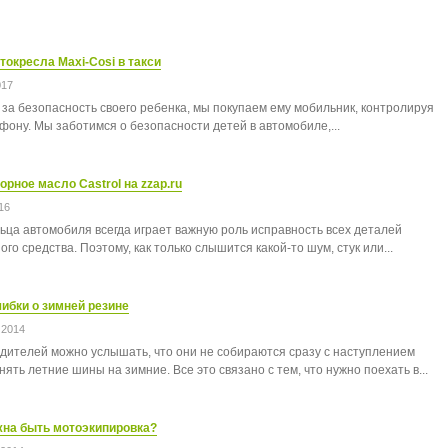
токресла Maxi-Cosi в такси
017
за безопасность своего ребенка, мы покупаем ему мобильник, контролируя
ефону. Мы заботимся о безопасности детей в автомобиле,...
орное масло Castrol на zzap.ru
16
ьца автомобиля всегда играет важную роль исправность всех деталей
го средства. Поэтому, как только слышится какой-то шум, стук или...
ибки о зимней резине
 2014
одителей можно услышать, что они не собираются сразу с наступлением
ять летние шины на зимние. Все это связано с тем, что нужно поехать в...
жна быть мотоэкипировка?