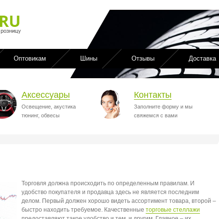
Оптовикам
Шины
Отзывы
Доставка
Аксессуары
Контакты
Освещение, акустика
Заполните форму и мы
тюнинг, обвесы
свяжемся с вами
Торговля должна происходить по определенным правилам. И
удобство покупателя и продавца здесь не является последним
делом. Первый должен хорошо видеть ассортимент товара, второй –
быстро находить требуемое. Качественные
торговые стеллажи
предоставляют такое удобство и тем, и другим. Главное – их