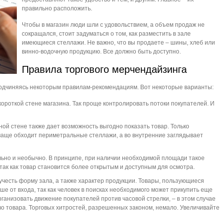
правильно расположить.
Чтобы в магазин люди шли с удовольствием, а объем продаж не
сокращался, стоит задуматься о том, как разместить в зале
имеющиеся стеллажи. Не важно, что вы продаете – шины, хлеб или
винно-водочную продукцию. Все должно быть доступно.
Правила торгового мерчендайзинга
подчиняясь некоторым правилам-рекомендациям. Вот некоторые варианты:
роткой стене магазина. Так проще контролировать потоки покупателей. И
ой стене также дает возможность выгодно показать товар. Только
чаще обходит периметральные стеллажи, а во внутренние заглядывает
льно и необычно. В принципе, при наличии необходимой площади такое
так как товар становится более открытым и доступным для осмотра.
учесть форму зала, а также характер продукции. Товары, пользующиеся
е от входа, так как человек в поисках необходимого может прикупить еще
рганизовать движение покупателей против часовой стрелки, – в этом случае
 товара. Торговых хитростей, разрешенных законом, немало. Увеличивайте