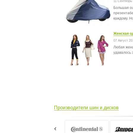
11 Сентябрь
Большая ош
презентабе
каждому. Но
Женская од
07 Август 20
Любая женщ
удавалось 
Производители шин и дисков