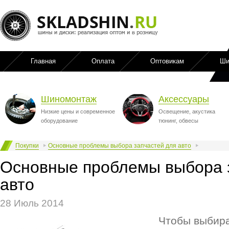
Главная
Оплата
Оптовикам
Ши
Шиномонтаж
Аксессуары
Низкие цены и современное
Освещение, акустика
оборудование
тюнинг, обвесы
Покупки
Основные проблемы выбора запчастей для авто
Основные проблемы выбора 
авто
28 Июль 2014
Чтобы выбир